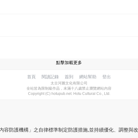
點擊加載更多
首頁
閱讀記錄
簽到
網站幫助
登出
太古河圖文化有限公司
全站皆為限制級作品，未滿十八歲禁止瀏覽網站內容
Copyright (C) hotupub.net. Hotu Cultural Co., Ltd.
網路内容防護機構」之自律標準制定防護措施,並持續優化、調整與