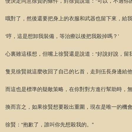
便決定同意徐賢的條件，對徐賢說道：“可以，不過你
哦對了，然後還要把身上的衣服和武器也留下來，給我
‘哼，這是想卸我裝備，等治療以後把我殺掉嗎？’
心裏雖這樣想，但嘴上徐賢還是說道：“好說好說，留
隻見徐賢就這麼收回了自己的匕首，走到伍長身邊給
而這也是標準的疑敵策略，在你對對方進行幫助時，
換而言之，如果徐賢想要殺出重圍，現在是唯一的機
徐賢：“抱歉了，誰叫你先想殺我的。”