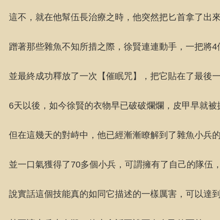
這不，就在他幫伍長治療之時，他突然把匕首拿了出
蹭著那些雜魚不知所措之際，徐賢連連動手，一把將4
並最終成功釋放了一次【催眠咒】，把它貼在了最後一
6天以後，如今徐賢的衣物早已破破爛爛，皮甲早就被
但在這幾天的對峙中，他已經漸漸瞭解到了雜魚小兵
並一口氣獲得了70多個小兵，可謂擁有了自己的隊伍
說實話這個技能真的如同它描述的一樣厲害，可以達