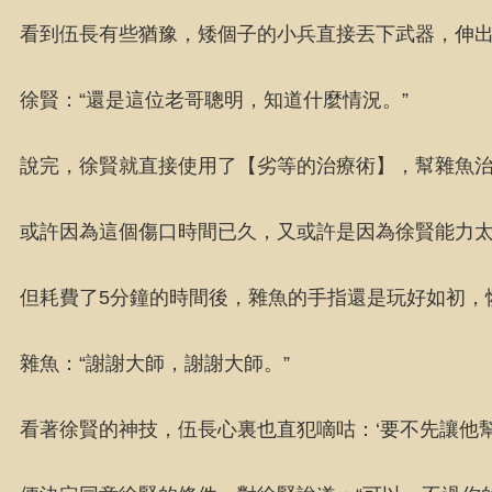
看到伍長有些猶豫，矮個子的小兵直接丟下武器，伸出
徐賢：“還是這位老哥聰明，知道什麼情況。”
說完，徐賢就直接使用了【劣等的治療術】，幫雜魚
或許因為這個傷口時間已久，又或許是因為徐賢能力
但耗費了5分鐘的時間後，雜魚的手指還是玩好如初，
雜魚：“謝謝大師，謝謝大師。”
看著徐賢的神技，伍長心裏也直犯嘀咕：‘要不先讓他