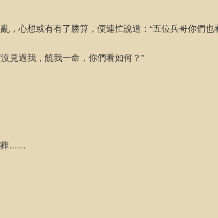
亂，心想或有有了勝算，便連忙說道：“五位兵哥你們也
沒見過我，饒我一命，你們看如何？”
陪葬……