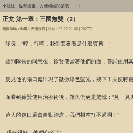
小姐姐，點擊追書，方便繼續閱讀哦！！！
正文 第一章：三國無雙（2）
無限催眠：動漫世界開後宮
| 發布：03-22 21:03 | 2627字
隊長：“哼，行啊，我倒要看看是什麼寶貝。”
聽到隊長的同意後，徐賢便當著他們的面，嘗試使用
隻見他的傷口處出現了微微綠色螢光，幾下工夫便將
而看到徐賢使用治療術後，雜魚們更是驚慌：“見，見
這人的傷口還會自動治療，我們根本打不過啊！”
‘很好很好，他們心慌了’