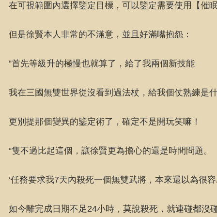
在可視範圍內選擇鑒定目標，可以鑒定需要使用【催眠
但是徐賢本人非常的不滿意，並且好滿嘴抱怨：
“首先等級升的極慢也就算了，給了我兩個新技能
我在三國無雙世界從沒看到過法杖，給我個仗熟練是
更別提那個變異的鑒定術了，確定不是開玩笑嘛！
“隻不過比起這個，讓徐賢更為擔心的還是時間問題。
‘任務要求我7天內殺死一個無雙武將，本來還以為很
如今離完成日期不足24小時，莫說殺死，就連碰都沒