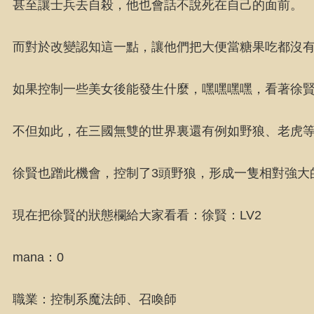
甚至讓士兵去自殺，他也會話不說死在自己的面前。
而對於改變認知這一點，讓他們把大便當糖果吃都沒
如果控制一些美女後能發生什麼，嘿嘿嘿嘿，看著徐
不但如此，在三國無雙的世界裏還有例如野狼、老虎
徐賢也蹭此機會，控制了3頭野狼，形成一隻相對強大
現在把徐賢的狀態欄給大家看看：徐賢：LV2
mana：0
職業：控制系魔法師、召喚師