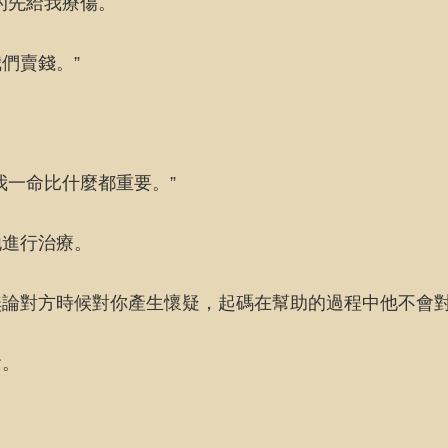
的先給我療傷。
們賣錢。”
我一命比什麼都重要。”
他進行治療。
無論對方時候對你產生懷疑，起碼在幫助的過程中他不會
會。