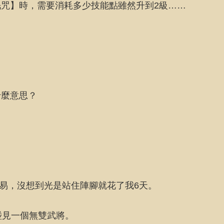
咒】時，需要消耗多少技能點雖然升到2級……
什麼意思？
容易，沒想到光是站住陣腳就花了我6天。
碰見一個無雙武將。