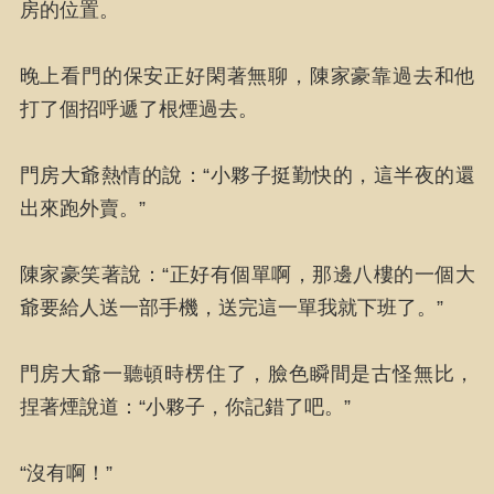
房的位置。
晚上看門的保安正好閑著無聊，陳家豪靠過去和他
打了個招呼遞了根煙過去。
門房大爺熱情的說：“小夥子挺勤快的，這半夜的還
出來跑外賣。”
陳家豪笑著說：“正好有個單啊，那邊八樓的一個大
爺要給人送一部手機，送完這一單我就下班了。”
門房大爺一聽頓時楞住了，臉色瞬間是古怪無比，
捏著煙說道：“小夥子，你記錯了吧。”
“沒有啊！”