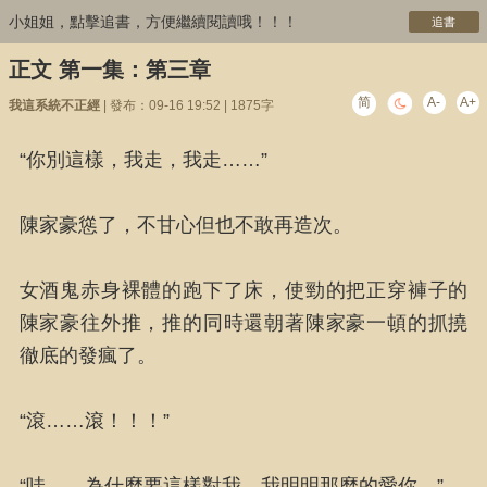
小姐姐，點擊追書，方便繼續閱讀哦！！！
追書
正文 第一集：第三章
简
A-
A+
我這系統不正經
| 發布：09-16 19:52 | 1875字
“你別這樣，我走，我走……”
陳家豪慫了，不甘心但也不敢再造次。
女酒鬼赤身裸體的跑下了床，使勁的把正穿褲子的
陳家豪往外推，推的同時還朝著陳家豪一頓的抓撓
徹底的發瘋了。
“滾……滾！！！”
“哇……為什麼要這樣對我，我明明那麼的愛你。”