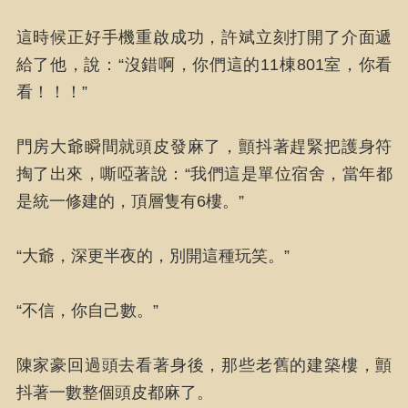
這時候正好手機重啟成功，許斌立刻打開了介面遞
給了他，說：“沒錯啊，你們這的11棟801室，你看
看！！！”
門房大爺瞬間就頭皮發麻了，顫抖著趕緊把護身符
掏了出來，嘶啞著說：“我們這是單位宿舍，當年都
是統一修建的，頂層隻有6樓。”
“大爺，深更半夜的，別開這種玩笑。”
“不信，你自己數。”
陳家豪回過頭去看著身後，那些老舊的建築樓，顫
抖著一數整個頭皮都麻了。