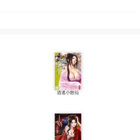
逍遙小散仙