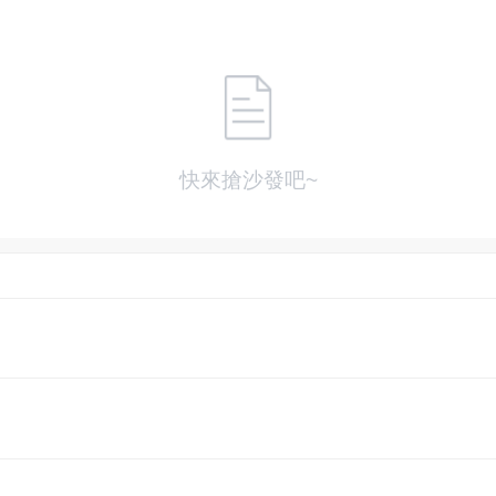
快來搶沙發吧~