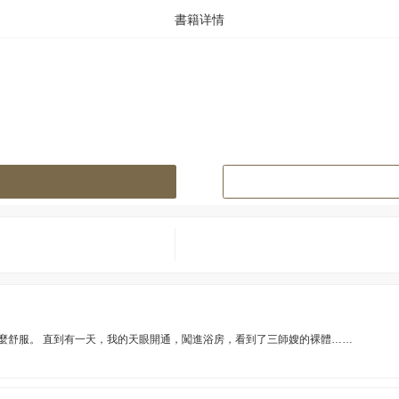
書籍详情
麼舒服。 直到有一天，我的天眼開通，闖進浴房，看到了三師嫂的裸體……