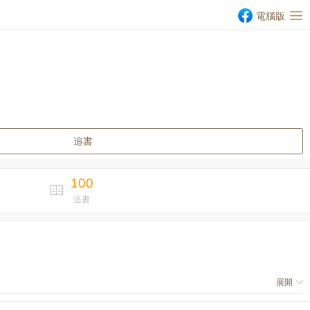
電腦版
追書
100
追書
展開