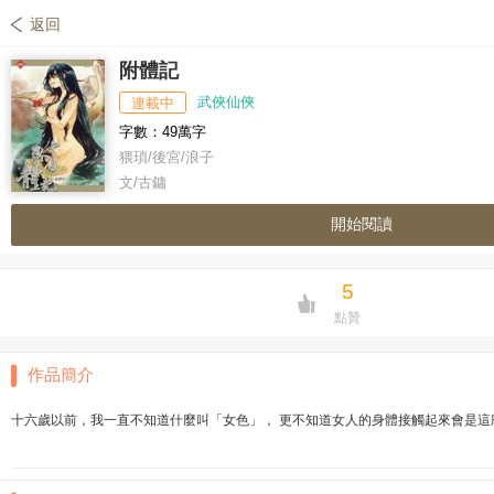
返回
附體記
武俠仙俠
連載中
字數：49萬字
猥瑣/後宮/浪子
文/古鏞
開始閱讀
5
點贊
作品簡介
十六歲以前，我一直不知道什麼叫「女色」， 更不知道女人的身體接觸起來會是這