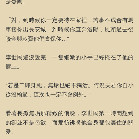
是憂慮。
「對，到時候你一定要待在家裡，若事不成會有馬
車接你出長安城，到時候你直奔洛陽，風頭過去後
咬金與叔寶他們會保你…”
李世民還沒說完，一隻細嫩的小手已經掩在了他的
唇上。
“若是二郎身死，無垢也絕不獨活。何況夫君你自小
從沒輸過，這次也一定不會例外。”
看著長孫無垢那精緻的俏臉，李世民第一時間想到
的卻並不是色欲，而那彷彿將他全身都包裹住的關
愛。