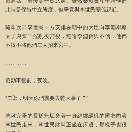
尉遲恭、秦瓊等一眾武將。雖然秦叔寶和李靖他們
此時是保持中立態度，但畢竟與李世民關係親近。
隨即次日李世民一方安排在朝中的大臣向李淵舉報
太子與齊王淫亂後宮後，無論李淵信與不信，他都
不得不將他們二人招來宮中。
…………
發動事變前，夜晚。
“二郎，明天你們就要去乾大事了？”
洗漱完畢的長孫無垢穿著一身絲縷綢緞的睡衣向著
李世民走來，李世民此時正坐在床邊，那樣子也很