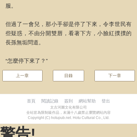
服。
但過了一會兒，那小手卻是停了下來，令李世民有
些疑惑，不由分開雙唇，看著下方，小臉紅撲撲的
長孫無垢問道。
“怎麼停下來了？”
上一章
目錄
下一章
首頁
閱讀記錄
簽到
網站幫助
登出
太古河圖文化有限公司
全站皆為限制級作品，未滿十八歲禁止瀏覽網站內容
Copyright (C) hotupub.net. Hotu Cultural Co., Ltd.
警告!