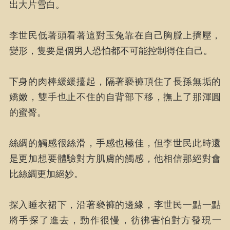
出大片雪白。
李世民低著頭看著這對玉兔靠在自己胸膛上擠壓，
變形，隻要是個男人恐怕都不可能控制得住自己。
下身的肉棒緩緩擡起，隔著褻褲頂住了長孫無垢的
嬌嫩，雙手也止不住的自背部下移，撫上了那渾圓
的蜜臀。
絲綢的觸感很絲滑，手感也極佳，但李世民此時還
是更加想要體驗對方肌膚的觸感，他相信那絕對會
比絲綢更加絕妙。
探入睡衣裙下，沿著褻褲的邊緣，李世民一點一點
將手探了進去，動作很慢，彷彿害怕對方發現一