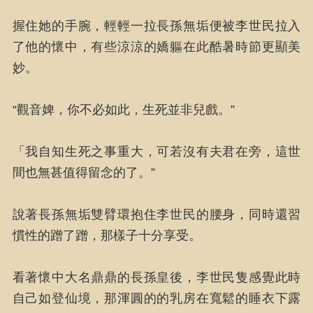
握住她的手腕，輕輕一拉長孫無垢便被李世民拉入
了他的懷中，有些涼涼的嬌軀在此酷暑時節更顯美
妙。
“觀音婢，你不必如此，生死並非兒戲。”
「我自知生死之事重大，可若沒有夫君在旁，這世
間也無甚值得留念的了。”
說著長孫無垢雙臂環抱住李世民的腰身，同時還習
慣性的蹭了蹭，那樣子十分享受。
看著懷中大名鼎鼎的長孫皇後，李世民隻感覺此時
自己如登仙境，那渾圓的的乳房在寬鬆的睡衣下露