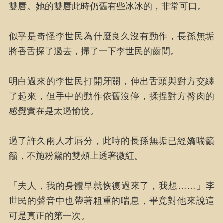
雙唇。她的雙唇此時仍舊有些冰冰的，非常可口。
似乎是奇怪李世民為什麼良久沒有動作，長孫無垢
將香舌探了過去，掃了一下李世民的齒間。
明白過來的李世民打開牙關，伸出舌頭與對方交纏
了起來，但手中的動作依舊沒停，揉捏對方臀肉的
感覺實在是太過愉悅。
過了許久兩人才唇分，此時的長孫無垢已經嬌喘籲
籲，不施粉黛的雙頰上透著微紅。
「夫人，我的身體早就恢復過來了，我想……」李
世民的聲音中也帶著粗重的喘息，畢竟對他來說這
可是真正的第一次。