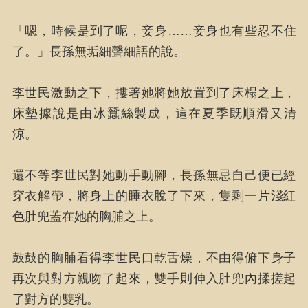
「嗯，時候是到了呢，妾身……妾身也有些忍不住
了。」長孫無垢細聲細語的說。
李世民激動之下，摟著她將她放置到了床榻之上，
床墊據說是由冰蠶絲製成，這在夏季既順滑又清
涼。
還不等李世民對她動手動腳，長孫無忌自己便已經
穿衣解帶，將身上的睡衣脫了下來，隻剩一片淺紅
色肚兜蓋在她的胸脯之上。
鼓鼓的胸脯看得李世民口乾舌燥，不由得俯下身子
再次與對方親吻了起來，雙手則伸入肚兜內揉搓起
了對方的雙乳。