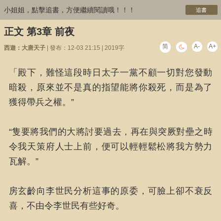
小姐姐，點擊追書，方便繼續閱讀哦！！！
追書
正文 第3章 前夜
简
A-
A+
西遊：大唐天子
| 發布：12-03 21:15 | 2019字
「殿下，難怪這段時日太子一黨不顧一切對您發動
暗殺，原來並不是真的指望能將你殺死，而是為了
獲得帶兵之權。”
“隻要將我們的大將討要過去，再在與突厥對壘之時
令我天策府人士上前，便可以輕輕鬆松將我方勢力
瓦解。”
房玄齡向李世民分析這事的原委，可臉上卻不衰反
喜，不由令李世民有些好奇。