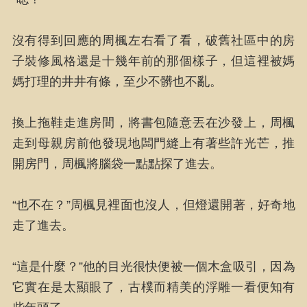
沒有得到回應的周楓左右看了看，破舊社區中的房
子裝修風格還是十幾年前的那個樣子，但這裡被媽
媽打理的井井有條，至少不髒也不亂。
換上拖鞋走進房間，將書包隨意丟在沙發上，周楓
走到母親房前他發現地闆門縫上有著些許光芒，推
開房門，周楓將腦袋一點點探了進去。
“也不在？”周楓見裡面也沒人，但燈還開著，好奇地
走了進去。
“這是什麼？”他的目光很快便被一個木盒吸引，因為
它實在是太顯眼了，古樸而精美的浮雕一看便知有