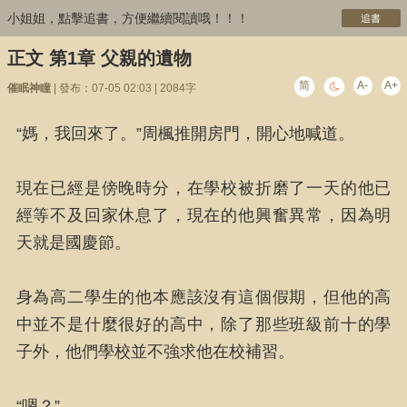
小姐姐，點擊追書，方便繼續閱讀哦！！！
追書
正文 第1章 父親的遺物
简
A-
A+
催眠神瞳
| 發布：07-05 02:03 | 2084字
“媽，我回來了。”周楓推開房門，開心地喊道。
現在已經是傍晚時分，在學校被折磨了一天的他已
經等不及回家休息了，現在的他興奮異常，因為明
天就是國慶節。
身為高二學生的他本應該沒有這個假期，但他的高
中並不是什麼很好的高中，除了那些班級前十的學
子外，他們學校並不強求他在校補習。
“嗯？”