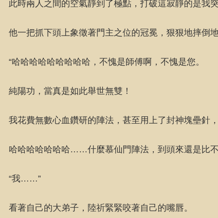
此時兩人之間的空氣靜到了極點，打破這寂靜的是我
他一把抓下頭上象徵著門主之位的冠冕，狠狠地摔倒
“哈哈哈哈哈哈哈哈哈，不愧是師傅啊，不愧是您。
純陽功，當真是如此舉世無雙！
我花費無數心血鑽研的陣法，甚至用上了封神塊壘針
哈哈哈哈哈哈哈……什麼慕仙門陣法，到頭來還是比不
“我……”
看著自己的大弟子，陸祈緊緊咬著自己的嘴唇。