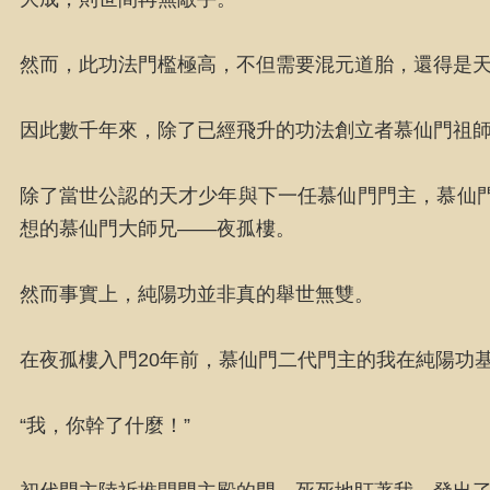
然而，此功法門檻極高，不但需要混元道胎，還得是
因此數千年來，除了已經飛升的功法創立者慕仙門祖
除了當世公認的天才少年與下一任慕仙門門主，慕仙
想的慕仙門大師兄——夜孤樓。
然而事實上，純陽功並非真的舉世無雙。
在夜孤樓入門20年前，慕仙門二代門主的我在純陽功
“我，你幹了什麼！”