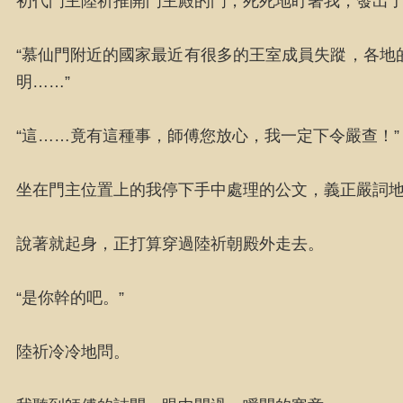
初代門主陸祈推開門主殿的門，死死地盯著我，發出
“慕仙門附近的國家最近有很多的王室成員失蹤，各地
明……”
“這……竟有這種事，師傅您放心，我一定下令嚴查！”
坐在門主位置上的我停下手中處理的公文，義正嚴詞
說著就起身，正打算穿過陸祈朝殿外走去。
“是你幹的吧。”
陸祈冷冷地問。