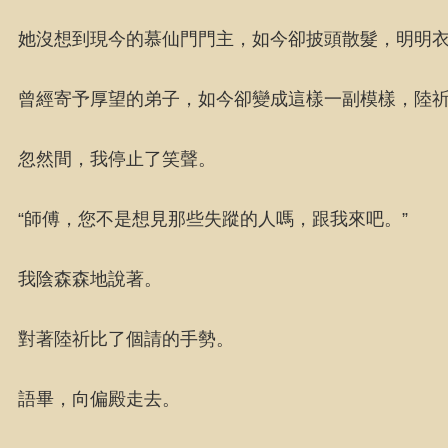
她沒想到現今的慕仙門門主，如今卻披頭散髮，明明
曾經寄予厚望的弟子，如今卻變成這樣一副模樣，陸
忽然間，我停止了笑聲。
“師傅，您不是想見那些失蹤的人嗎，跟我來吧。”
我陰森森地說著。
對著陸祈比了個請的手勢。
語畢，向偏殿走去。