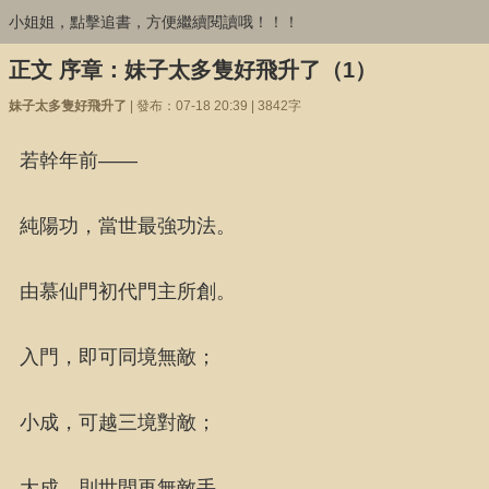
小姐姐，點擊追書，方便繼續閱讀哦！！！
正文 序章：妹子太多隻好飛升了（1）
妹子太多隻好飛升了
| 發布：07-18 20:39 | 3842字
若幹年前——
純陽功，當世最強功法。
由慕仙門初代門主所創。
入門，即可同境無敵；
小成，可越三境對敵；
大成，則世間再無敵手。