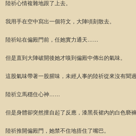
陸祈心情複雜地跟了上去。
我用手在空中寫出一個符文，大陣頃刻散去。
陸祈站在偏殿門前，任她實力通天……
但是直到大陣破開後她才嗅到偏殿中傳出的氣味。
這股氣味帶著一股腥味，未經人事的陸祈從來沒有聞
陸祈立馬穩住心神……
但是身體卻突然擅自起了反應，漆黑長裙內的白色褻
陸祈推開偏殿門，她禁不住地捂住了嘴巴。