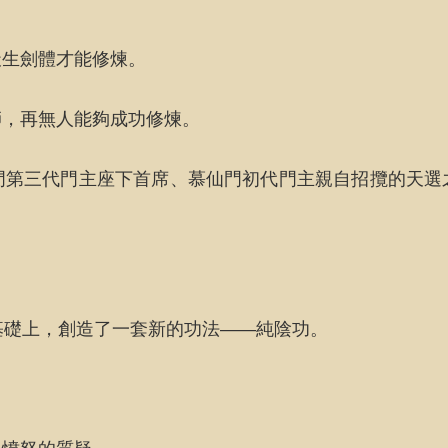
天生劍體才能修煉。
師，再無人能夠成功修煉。
門第三代門主座下首席、慕仙門初代門主親自招攬的天選
基礎上，創造了一套新的功法——純陰功。