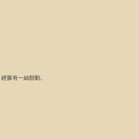
，經脈有一絲顫動。