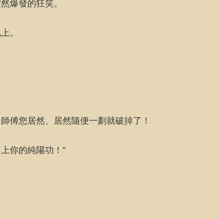
突然爆發的狂笑。
地上。
，師傅您居然、居然隨便一劃就破掉了！
上你的純陽功！”