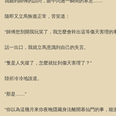
我聽到師傅的詰問，眼中閃過一瞬間的寒意……
隨即又立馬恢復正常，苦笑道：
“師傅您別開我玩笑了，我怎麼會幹出這等傷天害理的事
話一出口，我就立馬意識到自己的失言。
“隻是人失蹤了，怎麼就扯到傷天害理了？”
陸祈冷冷地說道。
“那是……”
“你以為這幾月來你夜晚隱藏身法離開慕仙門的事，能