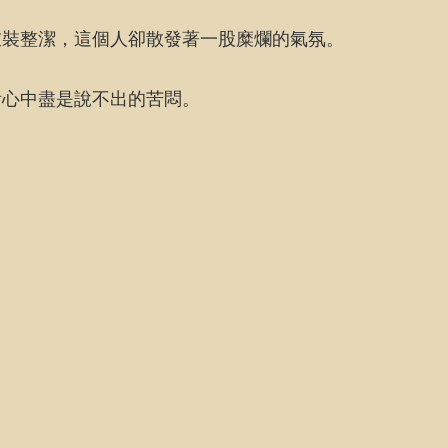
衣裝整潔，這個人卻散發著一股糜爛的氣氛。
祈心中盡是說不出的苦悶。