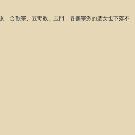
宗派，合歡宗、五毒教、玉門，各個宗派的聖女也下落不