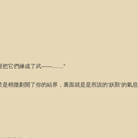
…
經把它們練成了武——……”
是稍微劃開了你的結界，裏面就是是所說的‘妖獸’的氣息