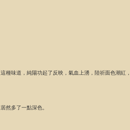
過這種味道，純陽功起了反映，氣血上湧，陸祈面色潮紅
褲居然多了一點深色。