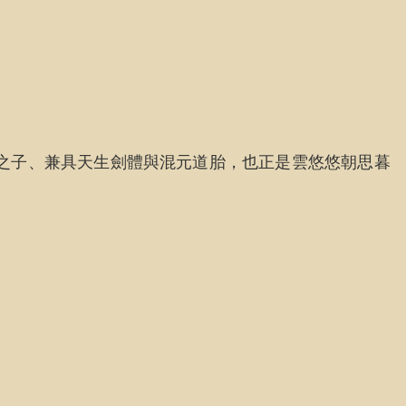
之子、兼具天生劍體與混元道胎，也正是雲悠悠朝思暮