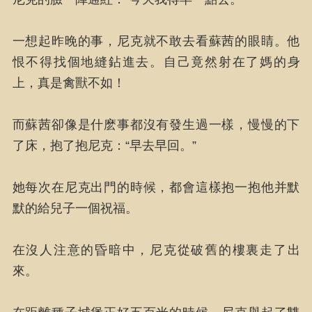
一想起昨晚的事，尼克就不敢去看蘇茜的眼睛。他
恨不得找個地縫鉆進去。自己竟然射在了媽的身
上，真是禽獸不如！
而蘇茜卻像是什麽事都沒有發生過一樣，慢慢的下
了床，抱了抱尼克：“早去早回。”
她每次在尼克出門的時候，都會這樣抱一抱他并默
默的給兒子一個祝福。
在沒人注意的昏暗中，尼克從破舊的樓裏走了出
來。