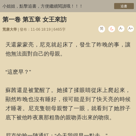
小姐姐，點擊追書，方便繼續閱讀哦！！！
追書
第一卷 第五章 女王來訪
简
A-
A+
荒唐大帝
| 發布：11-06 18:19 | 6465字
天還蒙蒙亮，尼克就起床了，發生了昨晚的事，讓
他無法面對自己的母親。
“這麽早？”
蘇茜還是被驚醒了。她揉了揉眼睛從床上爬起來，
顯然昨晚也沒有睡好，很可能是到了快天亮的時候
才睡著。尼克隻朝母親瞥了一眼，就看到了她脖子
底下被他昨夜裏那粗魯的親吻弄出來的吻痕。
尼克的臉一陣通紅：“今天我得早一點去。”