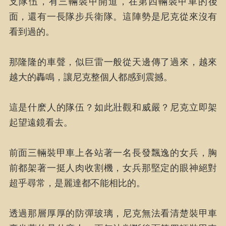
支隊伍，有三輛裝甲開道，在第四輛裝甲車的後
面，還有一長隊步兵衛隊。這陣勢是尼克從來沒有
看到過的。
那隆隆的車聲，似巨雷一般從天邊傳了過來，越來
越大的轟鳴，讓尼克整個人都感到震撼。
這是什麽人的隊伍？如此壯觀和威嚴？尼克立即架
起望遠鏡看去。
前面三輛裝甲車上各站著一名長發飄逸的女兵，胸
前都架著一挺人肉收割機，女兵那堅定的眼神絕對
超乎尋常，是麗達都不能相比的。
透過那層厚厚的防彈玻璃，尼克無法看清楚裝甲車