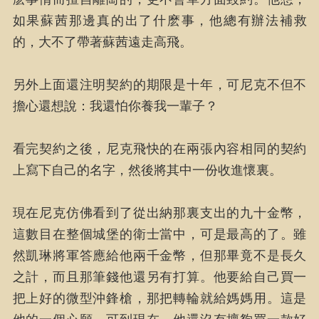
如果蘇茜那邊真的出了什麽事，他總有辦法補救
的，大不了帶著蘇茜遠走高飛。
另外上面還注明契約的期限是十年，可尼克不但不
擔心還想說：我還怕你養我一輩子？
看完契約之後，尼克飛快的在兩張內容相同的契約
上寫下自己的名字，然後將其中一份收進懷裏。
現在尼克仿佛看到了從出納那裏支出的九十金幣，
這數目在整個城堡的衛士當中，可是最高的了。雖
然凱琳將軍答應給他兩千金幣，但那畢竟不是長久
之計，而且那筆錢他還另有打算。他要給自己買一
把上好的微型沖鋒槍，那把轉輪就給媽媽用。這是