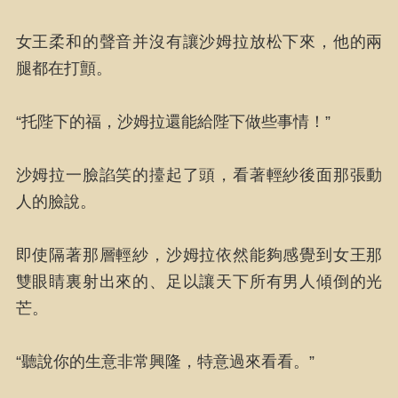
女王柔和的聲音并沒有讓沙姆拉放松下來，他的兩
腿都在打顫。
“托陛下的福，沙姆拉還能給陛下做些事情！”
沙姆拉一臉諂笑的擡起了頭，看著輕紗後面那張動
人的臉說。
即使隔著那層輕紗，沙姆拉依然能夠感覺到女王那
雙眼睛裏射出來的、足以讓天下所有男人傾倒的光
芒。
“聽說你的生意非常興隆，特意過來看看。”