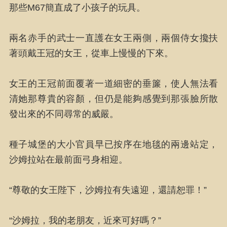
那些M67簡直成了小孩子的玩具。
兩名赤手的武士一直護在女王兩側，兩個侍女攙扶
著頭戴王冠的女王，從車上慢慢的下來。
女王的王冠前面覆著一道細密的垂簾，使人無法看
清她那尊貴的容顏，但仍是能夠感覺到那張臉所散
發出來的不同尋常的威嚴。
種子城堡的大小官員早已按序在地毯的兩邊站定，
沙姆拉站在最前面弓身相迎。
“尊敬的女王陛下，沙姆拉有失遠迎，還請恕罪！”
“沙姆拉，我的老朋友，近來可好嗎？”