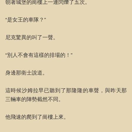
朝著城堡的崗樓上一連閃爍了五次。
“是女王的車隊？”
尼克驚異的叫了一聲。
“別人不會有這樣的排場的！”
身邊那衛士說道。
這時候沙姆拉早已聽到了那隆隆的車聲，與昨天那
三輛車的陣勢截然不同。
他飛速的爬到了崗樓上來。