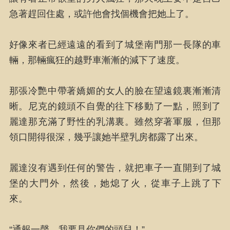
急著趕回住處，或許他會找個機會把她上了。
好像來者已經遠遠的看到了城堡南門那一長隊的車
輛，那輛瘋狂的越野車漸漸的減下了速度。
那張冷艷中帶著嬌媚的女人的臉在望遠鏡裏漸漸清
晰。尼克的鏡頭不自覺的往下移動了一點，照到了
麗達那充滿了野性的乳溝裏。雖然穿著軍服，但那
領口開得很深，幾乎讓她半壁乳房都露了出來。
麗達沒有遇到任何的警告，就把車子一直開到了城
堡的大門外，然後，她熄了火，從車子上跳了下
來。
“通報一聲，我要見你們的頭兒！”