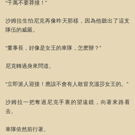
“千萬不要莽撞！”
沙姆拉生怕尼克再像昨天那樣，因為他聽出了這支
隊伍的威嚴。
“董事長，好像是女王的車隊，怎麽辦？”
尼克轉過身來問道。
“立即派人迎接！應該不會有人敢冒充溫莎女王的。”
沙姆拉一把奪過尼克手裏的望遠鏡，向著來路看
去。
車隊依然前行著。