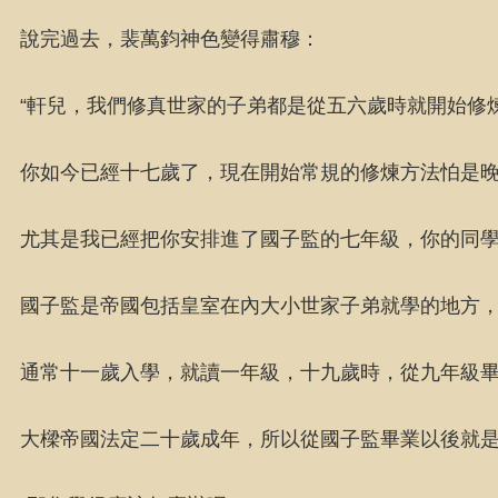
說完過去，裴萬鈞神色變得肅穆：
“軒兒，我們修真世家的子弟都是從五六歲時就開始修
你如今已經十七歲了，現在開始常規的修煉方法怕是
尤其是我已經把你安排進了國子監的七年級，你的同學
國子監是帝國包括皇室在內大小世家子弟就學的地方
通常十一歲入學，就讀一年級，十九歲時，從九年級
大樑帝國法定二十歲成年，所以從國子監畢業以後就