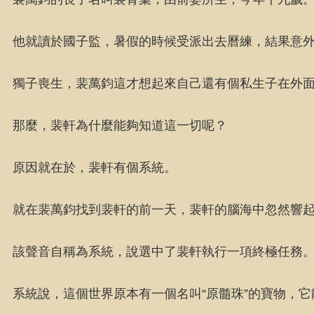
他就讀於國子監，暑假的時候受派出去曆練，結果意
獨子喪生，裴萬鈞這才想起來自己還有個私生子在外
那麼，裴軒為什麼能夠知道這一切呢？
原因就在於，裴軒有個系統。
就在裴萬鈞找到裴軒的前一天，裴軒的腦海中忽然響
該聲音自稱為系統，說選中了裴軒執行一項終極任務
系統說，這個世界原本有一個名叫“原髓珠”的寶物，