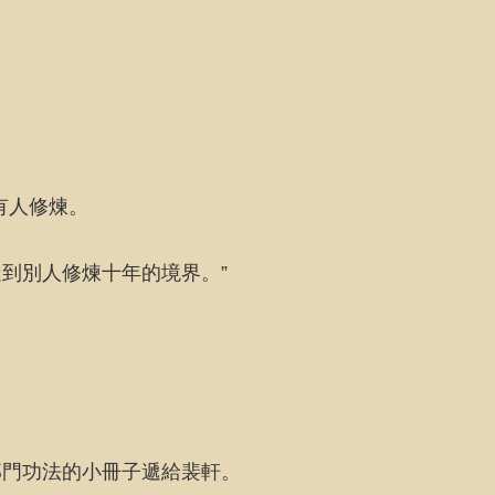
有人修煉。
到別人修煉十年的境界。”
那門功法的小冊子遞給裴軒。