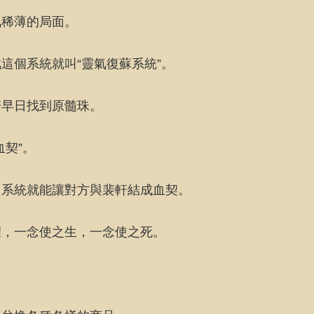
氣稀薄的局面。
這個系統就叫“靈氣復蘇系統”。
軒早日找到原髓珠。
契”。
，系統就能讓對方與裴軒結成血契。
權，一念使之生，一念使之死。