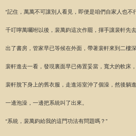
“記住，萬萬不可讓別人看見，即便是咱們自家人也不行
千叮嚀萬囑咐以後，裴萬鈞這次作罷，揮手讓裴軒先
出了書房，管家早已等候在外面，帶著裴軒來到二樓
裴軒進去一看，發現裏面早已佈置妥當，寬大的軟床
裴軒脫下身上的舊衣服，走進浴室沖了個澡，然後躺
一邊泡澡，一邊把系統叫了出來。
“系統，裴萬鈞給我的這門功法有問題嗎？”