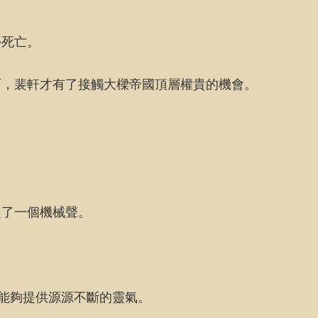
外死亡。
面，裴軒才有了接觸大樑帝國頂層權貴的機會。
起了一個機械聲。
。
它能夠提供源源不斷的靈氣。