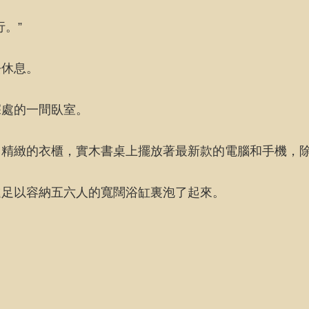
。”
去休息。
深處的一間臥室。
，精緻的衣櫃，實木書桌上擺放著最新款的電腦和手機，
進足以容納五六人的寬闊浴缸裏泡了起來。