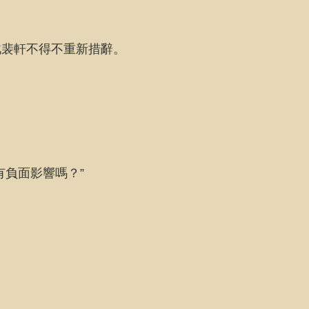
此裴軒不得不重新措辭。
有負面影響嗎？”