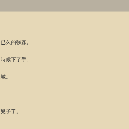
謀已久的強姦。
的時候下了手。
安城。
有兒子了。
。