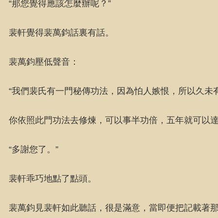
“那您覺得應該怎麼辦呢？”
裴軒覺得裴萬鈞話裏有話。
裴萬鈞壓低聲音：
“我們裴氏有一門秘傳功法，因為怕人嫉恨，所以久未
你依照此門功法去修煉，可以事半功倍，五年就可以達
“多謝您了。”
裴軒乖巧地點了點頭。
裴萬鈞見裴軒如此聽話，很是滿意，當即便把記載著