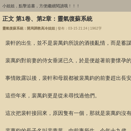
小姐姐，點擊追書，方便繼續閱讀哦！！！
正文 第1卷、第2章：靈氣復蘇系統
靈氣復蘇系統：開局調教高冷姐姐
| 發布：03-15 21:24 | 1962字
裴軒的出生，並不是裴萬鈞所說的酒後亂情，而是蓄
裴萬鈞對前妻的侍女垂涎已久，於是便趁著前妻懷孕
事情敗露以後，裴軒和母親都被裴萬鈞的前妻趕出長
這些年來，裴萬鈞更是從未尋找過他們。
這次把裴軒接回來，原因隻有一個，那就是裴萬鈞沒
裴萬鈞的長子名叫裴青葉，由前妻所生，今年十九歲