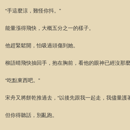
“手這麼涼，難怪你抖。”
能量漲得飛快，大概五分之一的樣子。
他趕緊鬆開，怕吸過頭傷到她。
柳語晴飛快抽回手，抱在胸前，看他的眼神已經沒那
“吃點東西吧。”
宋舟又將餅乾推過去，“以後先跟我一起走，我儘量護
但你得聽話，別亂跑。