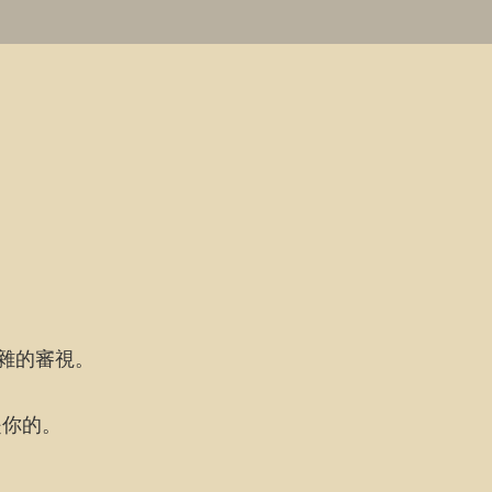
。
雜的審視。
是你的。