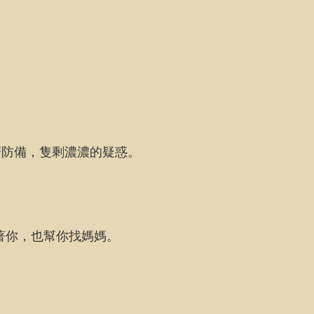
麼防備，隻剩濃濃的疑惑。
著你，也幫你找媽媽。