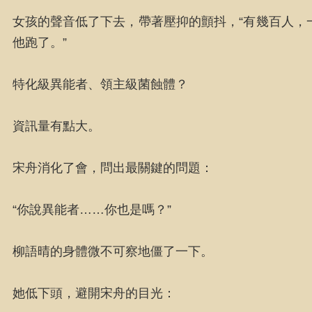
女孩的聲音低了下去，帶著壓抑的顫抖，“有幾百人，
他跑了。”
特化級異能者、領主級菌蝕體？
資訊量有點大。
宋舟消化了會，問出最關鍵的問題：
“你說異能者……你也是嗎？”
柳語晴的身體微不可察地僵了一下。
她低下頭，避開宋舟的目光：