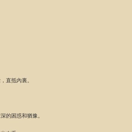
囊，直抵內裏。
深深的困惑和猶豫。