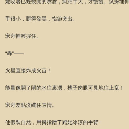
她咬著已經裂開的嘴唇，糾結半天，才慢慢、試探地
手很小，髒得發黑，指節突出。
宋舟輕輕握住。
“轟”——
火星直接炸成火苗！
能量像開了閘的水往裏湧，槽子肉眼可見地往上竄！
宋舟差點沒繃住表情。
他假裝自然，用拇指蹭了蹭她冰涼的手背：