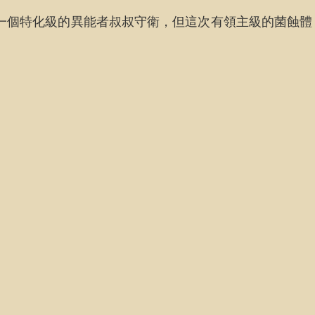
一個特化級的異能者叔叔守衛，但這次有領主級的菌蝕