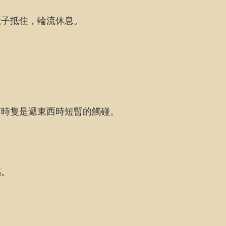
櫃子抵住，輪流休息。
有時隻是遞東西時短暫的觸碰。
感。