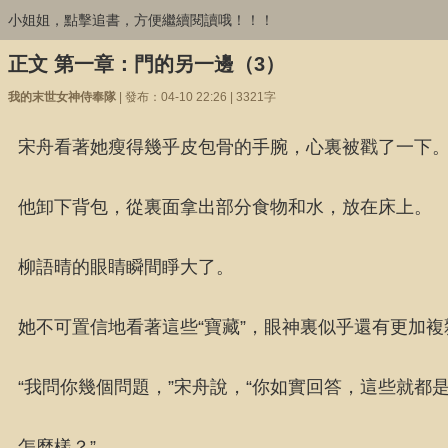
小姐姐，點擊追書，方便繼續閱讀哦！！！
正文 第一章：門的另一邊（3）
我的末世女神侍奉隊
| 發布：04-10 22:26 | 3321字
宋舟看著她瘦得幾乎皮包骨的手腕，心裏被戳了一下
他卸下背包，從裏面拿出部分食物和水，放在床上。
柳語晴的眼睛瞬間睜大了。
她不可置信地看著這些“寶藏”，眼神裏似乎還有更加複
“我問你幾個問題，”宋舟說，“你如實回答，這些就都
怎麼樣？”