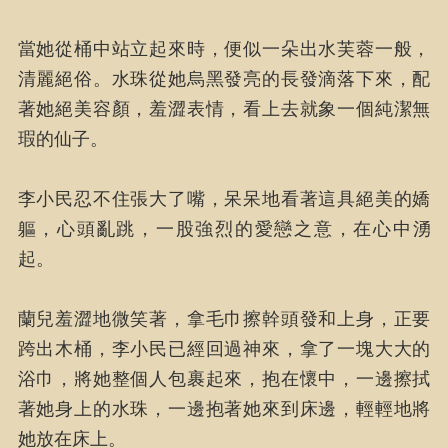
當她從桶中站立起來時，便似一朵出水芙蓉一般，
清麗絕俗。水珠從她烏黑發亮的長發滴落下來，配
著她絕美容顏，羞澀表情，看上去就象一個純潔無
瑕的仙子。
李小民忍不住張大了嘴，呆呆地看著這具絕美的嬌
軀，心頭亂跳，一股強烈的愛戀之意，在心中湧
起。
蘭兒羞澀地微笑著，拿毛巾擦幹頭發和上身，正要
跨出木桶，李小民已經回過神來，拿了一塊大大的
浴巾，將她整個人包裹起來，抱在懷中，一邊擦拭
著她身上的水珠，一邊抱著她來到床邊，輕輕地將
她放在床上。