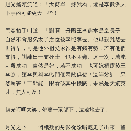
趙光搖頭笑道：「太簡單！據我看，還是李熊派人
下手的可能更大一些！」
門客拍手叫道：「對啊，丹陽王李熊本是皇長子，
自然不會服氣太子之位被李照奪去。他母親雖然去
世得早，可是他外祖父家卻是有錢有勢，若有他們
支持，訓練出一支死士，也不困難。這一次，若能
刺殺成功，自然是好；若不成功，也可嫁禍廬陵王
李煦，讓李照與李煦鬥個兩敗俱傷！這等妙計，果
然厲害！王爺能一眼看破其中機關，果然是天縱英
才，無人可及！」
趙光呵呵大笑，帶著一眾部下，遠遠地去了。
月光之下，一個纖瘦的身影從陰暗處走了出來，望