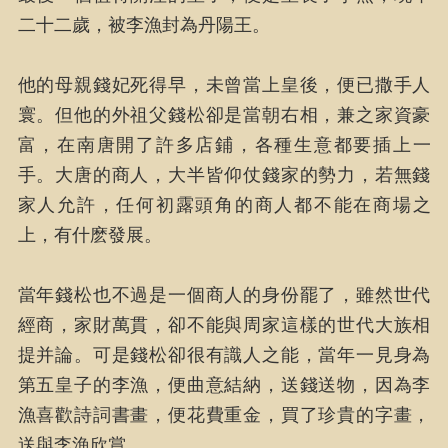
二十二歲，被李漁封為丹陽王。
他的母親錢妃死得早，未曾當上皇後，便已撒手人
寰。但他的外祖父錢松卻是當朝右相，兼之家資豪
富，在南唐開了許多店鋪，各種生意都要插上一
手。大唐的商人，大半皆仰仗錢家的勢力，若無錢
家人允許，任何初露頭角的商人都不能在商場之
上，有什麽發展。
當年錢松也不過是一個商人的身份罷了，雖然世代
經商，家財萬貫，卻不能與周家這樣的世代大族相
提并論。可是錢松卻很有識人之能，當年一見身為
第五皇子的李漁，便曲意結納，送錢送物，因為李
漁喜歡詩詞書畫，便花費重金，買了珍貴的字畫，
送與李漁欣賞。