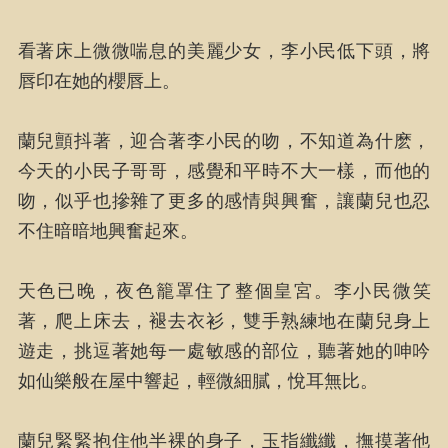
看著床上微微喘息的美麗少女，李小民低下頭，將
唇印在她的櫻唇上。
蘭兒顫抖著，迎合著李小民的吻，不知道為什麽，
今天的小民子哥哥，感覺和平時不大一樣，而他的
吻，似乎也摻雜了更多的感情與興奮，讓蘭兒也忍
不住暗暗地興奮起來。
天色已晚，夜色籠罩住了整個皇宮。李小民微笑
著，爬上床去，褪去衣衫，雙手熟練地在蘭兒身上
遊走，挑逗著她每一處敏感的部位，聽著她的呻吟
如仙樂般在屋中響起，輕微細膩，悅耳無比。
蘭兒緊緊抱住他半裸的身子，玉指纖纖，撫摸著他