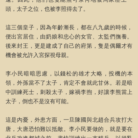
頭，太子之位，也被李照得去了。
這三個皇子，因為年齡漸長，都在八九歲的時候，
便出宮居住，由奶娘和忠心的女官、太監們撫養。
後來封王，更是建成了自己的府第，隻是偶爾才有
機會被允許入宮探視母親。
李小民暗暗思慮，以錢松的雄才大略，投機的本
領，外孫當不了太子，肯定不會就此甘休。若是暗
中訓練死士，刺殺太子，嫁禍李煦，好讓李熊當上
太子，倒也不是沒有可能。
這是內憂，外患方面，一旦陳國與北趙合兵攻打大
唐，大唐恐怕難以抵敵。李小民要做的，就是要在