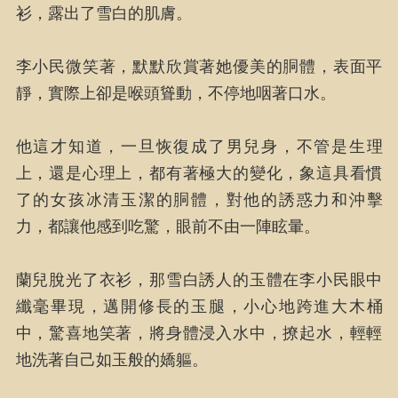
衫，露出了雪白的肌膚。
李小民微笑著，默默欣賞著她優美的胴體，表面平
靜，實際上卻是喉頭聳動，不停地咽著口水。
他這才知道，一旦恢復成了男兒身，不管是生理
上，還是心理上，都有著極大的變化，象這具看慣
了的女孩冰清玉潔的胴體，對他的誘惑力和沖擊
力，都讓他感到吃驚，眼前不由一陣眩暈。
蘭兒脫光了衣衫，那雪白誘人的玉體在李小民眼中
纖毫畢現，邁開修長的玉腿，小心地跨進大木桶
中，驚喜地笑著，將身體浸入水中，撩起水，輕輕
地洗著自己如玉般的嬌軀。