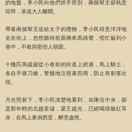
的地盤，李小民向他們拱手而別，兩個幫主卻執意
叩拜，恭送大人離開。
帶著兩個幫主送給太子的禮物，李小民得意洋洋地
走在街上，忽然聽得前面傳來馬蹄聲，慌忙躲到小
巷中，不敢與那些人朝面。
十幾匹馬緩緩從小巷前的街道上經過，馬上騎士，
各自手握刀槍，警惕地注視著四周，防止有刺客出
現。
月光照射下，李小民清楚地看到，在隊伍中央，卻
是那年輕的北趙皇儲，梁王趙光，已經喝得臉紅耳
赤，在馬上東倒西歪，醉意盎然。