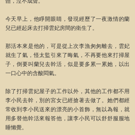
體，泣不成聲。
今天早上，他睜開眼睛，發現經歷了一夜激情的蘭
兒已經起床去打掃雲妃房間的衛生了。
那活本來是他的，可是從上次李漁匆匆離去，雲妃
就生了氣，怪太監引來了晦氣，不再要他來打掃屋
子，倒要叫蘭兒去幹活，似是要多累一累她，以出
一口心中的含酸悶氣。
除了打掃雲妃屋子的工作以外，其他的工作都不用
李小民去幹，別的宮女已經搶著去做了。她們都經
常收到李小民送來的漂亮的小首飾，無以為報，就
用多替他幹活來報答他，讓李小民可以舒舒服服地
睡懶覺。