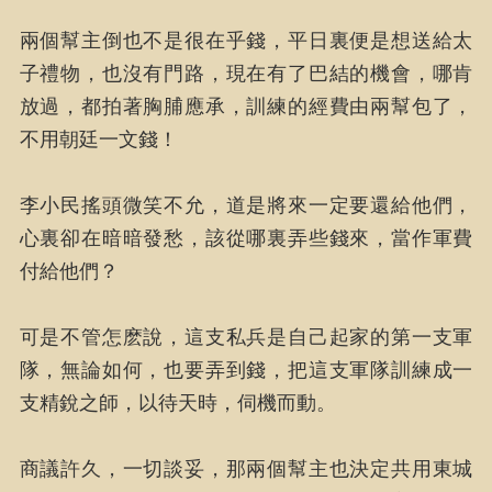
兩個幫主倒也不是很在乎錢，平日裏便是想送給太
子禮物，也沒有門路，現在有了巴結的機會，哪肯
放過，都拍著胸脯應承，訓練的經費由兩幫包了，
不用朝廷一文錢！
李小民搖頭微笑不允，道是將來一定要還給他們，
心裏卻在暗暗發愁，該從哪裏弄些錢來，當作軍費
付給他們？
可是不管怎麽說，這支私兵是自己起家的第一支軍
隊，無論如何，也要弄到錢，把這支軍隊訓練成一
支精銳之師，以待天時，伺機而動。
商議許久，一切談妥，那兩個幫主也決定共用東城