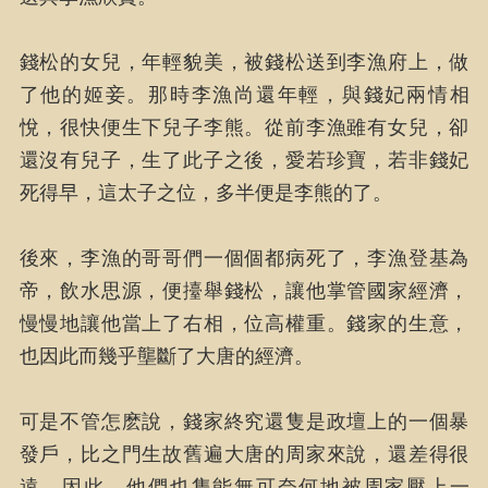
錢松的女兒，年輕貌美，被錢松送到李漁府上，做
了他的姬妾。那時李漁尚還年輕，與錢妃兩情相
悅，很快便生下兒子李熊。從前李漁雖有女兒，卻
還沒有兒子，生了此子之後，愛若珍寶，若非錢妃
死得早，這太子之位，多半便是李熊的了。
後來，李漁的哥哥們一個個都病死了，李漁登基為
帝，飲水思源，便擡舉錢松，讓他掌管國家經濟，
慢慢地讓他當上了右相，位高權重。錢家的生意，
也因此而幾乎壟斷了大唐的經濟。
可是不管怎麽說，錢家終究還隻是政壇上的一個暴
發戶，比之門生故舊遍大唐的周家來說，還差得很
遠。因此，他們也隻能無可奈何地被周家壓上一