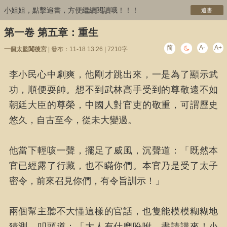
小姐姐，點擊追書，方便繼續閱讀哦！！！
追書
第一卷 第五章：重生
简
A-
A+
一個太監闖後宮
| 發布：11-18 13:26 | 7210字
李小民心中劇爽，他剛才跳出來，一是為了顯示武
功，順便耍帥。想不到武林高手受到的尊敬遠不如
朝廷大臣的尊榮，中國人對官吏的敬重，可謂歷史
悠久，自古至今，從未大變過。
他當下輕咳一聲，擺足了威風，沉聲道：「既然本
官已經露了行藏，也不瞞你們。本官乃是受了太子
密令，前來召見你們，有令旨訓示！」
兩個幫主聽不大懂這樣的官話，也隻能模模糊糊地
猜測，叩頭道：「大人有什麽吩咐，盡請講來！小