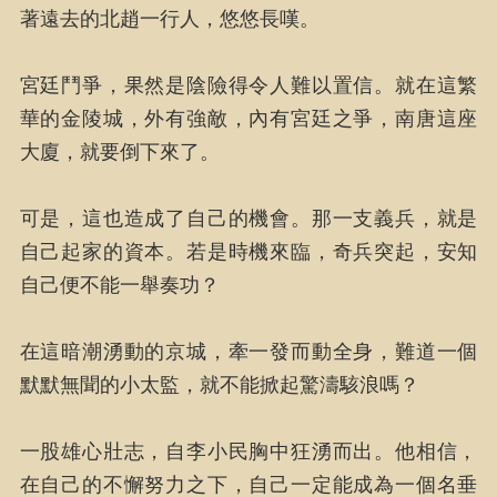
著遠去的北趙一行人，悠悠長嘆。
宮廷鬥爭，果然是陰險得令人難以置信。就在這繁
華的金陵城，外有強敵，內有宮廷之爭，南唐這座
大廈，就要倒下來了。
可是，這也造成了自己的機會。那一支義兵，就是
自己起家的資本。若是時機來臨，奇兵突起，安知
自己便不能一舉奏功？
在這暗潮湧動的京城，牽一發而動全身，難道一個
默默無聞的小太監，就不能掀起驚濤駭浪嗎？
一股雄心壯志，自李小民胸中狂湧而出。他相信，
在自己的不懈努力之下，自己一定能成為一個名垂