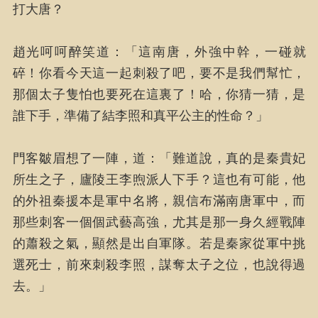
打大唐？
趙光呵呵醉笑道：「這南唐，外強中幹，一碰就
碎！你看今天這一起刺殺了吧，要不是我們幫忙，
那個太子隻怕也要死在這裏了！哈，你猜一猜，是
誰下手，準備了結李照和真平公主的性命？」
門客皺眉想了一陣，道：「難道說，真的是秦貴妃
所生之子，廬陵王李煦派人下手？這也有可能，他
的外祖秦援本是軍中名將，親信布滿南唐軍中，而
那些刺客一個個武藝高強，尤其是那一身久經戰陣
的蕭殺之氣，顯然是出自軍隊。若是秦家從軍中挑
選死士，前來刺殺李照，謀奪太子之位，也說得過
去。」