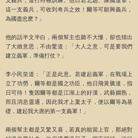
支義兵，進行特種訓練。他日若北趙、陳國進擊，
這一支義兵，可收到奇兵之效！爾等可願興義兵，
為國盡忠麽？」
他的話半文半白，兩個幫主也聽不大懂，卻也猜出
了大緻意思，不由驚道：「大人之意，可是要我們
建立義軍，準備打仗？」
李小民笑道：「正是此意。若建起義軍，在戰場上
立了功勞，爾等都是國之功臣，他日飛黃騰達，指
日可待！隻因爾等都是江湖上的好漢，武藝嫺熟，
而且消息靈通，因此我才上稟太子，便以爾等為基
礎，建起我大唐的第一支義軍！」
兩個幫主都是又驚又喜，若真的能當上官，那絕對