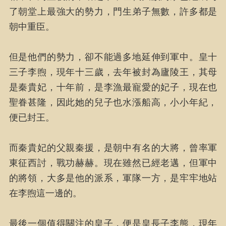
了朝堂上最強大的勢力，門生弟子無數，許多都是
朝中重臣。
但是他們的勢力，卻不能過多地延伸到軍中。皇十
三子李煦，現年十三歲，去年被封為廬陵王，其母
是秦貴妃，十年前，是李漁最寵愛的妃子，現在也
聖眷甚隆，因此她的兒子也水漲船高，小小年紀，
便已封王。
而秦貴妃的父親秦援，是朝中有名的大將，曾率軍
東征西討，戰功赫赫。現在雖然已經老邁，但軍中
的將領，大多是他的派系，軍隊一方，是牢牢地站
在李煦這一邊的。
最後一個值得關注的皇子，便是皇長子李熊，現年