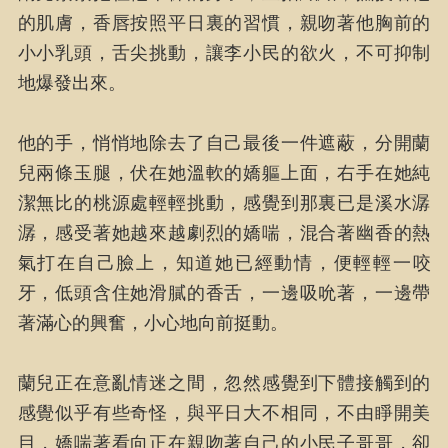
的肌膚，香唇按照平日裏的習慣，親吻著他胸前的
小小乳頭，舌尖挑動，讓李小民的欲火，不可抑制
地爆發出來。
他的手，悄悄地除去了自己最後一件遮蔽，分開蘭
兒兩條玉腿，伏在她溫軟的嬌軀上面，右手在她純
潔無比的桃源處輕輕挑動，感覺到那裏已是溪水潺
潺，感受著她越來越劇烈的嬌喘，混合著幽香的熱
氣打在自己臉上，知道她已經動情，便輕輕一咬
牙，低頭含住她滑膩的香舌，一邊吸吮著，一邊帶
著滿心的興奮，小心地向前挺動。
蘭兒正在意亂情迷之間，忽然感覺到下體接觸到的
感覺似乎有些奇怪，與平日大不相同，不由睜開美
目，嬌喘著看向正在親吻著自己的小民子哥哥，卻