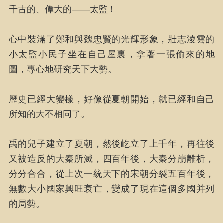
千古的、偉大的——太監！
心中裝滿了鄭和與魏忠賢的光輝形象，壯志淩雲的
小太監小民子坐在自己屋裏，拿著一張偷來的地
圖，專心地研究天下大勢。
歷史已經大變樣，好像從夏朝開始，就已經和自己
所知的大不相同了。
禹的兒子建立了夏朝，然後屹立了上千年，再往後
又被造反的大秦所滅，四百年後，大秦分崩離析，
分分合合，從上次一統天下的宋朝分裂五百年後，
無數大小國家興旺衰亡，變成了現在這個多國并列
的局勢。