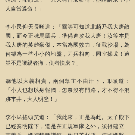
人自當遵命！」
李小民仰天長嘆道：「爾等可知道北趙乃我大唐敵
國，而今正秣馬厲兵，準備進攻我大唐！汝等本是
我大唐的英雄豪傑，本當為國效力，征戰沙場，為
何卻為一些小小的地盤，刀兵相向，同室操戈！這
豈不是讓親者痛，仇者快麽？」
聽他以大義相責，兩個幫主不由汗下，叩頭道：
「小人也想以身報國，怎奈沒有門路，才不得不混
跡市井，大人明鑒！」
李小民搖頭笑道：「我此來，正是為此。太子殿下
已經奏明陛下，道是在正規軍隊之外，須得建立一