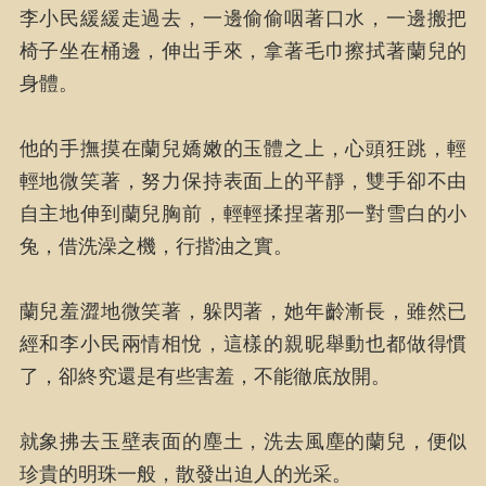
李小民緩緩走過去，一邊偷偷咽著口水，一邊搬把
椅子坐在桶邊，伸出手來，拿著毛巾擦拭著蘭兒的
身體。
他的手撫摸在蘭兒嬌嫩的玉體之上，心頭狂跳，輕
輕地微笑著，努力保持表面上的平靜，雙手卻不由
自主地伸到蘭兒胸前，輕輕揉捏著那一對雪白的小
兔，借洗澡之機，行揩油之實。
蘭兒羞澀地微笑著，躲閃著，她年齡漸長，雖然已
經和李小民兩情相悅，這樣的親昵舉動也都做得慣
了，卻終究還是有些害羞，不能徹底放開。
就象拂去玉壁表面的塵土，洗去風塵的蘭兒，便似
珍貴的明珠一般，散發出迫人的光采。