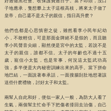
好過做黑社會、收保護費過日子。當下叩頭，沒口
子地應承，隻想攀上太子這根高枝，將來太子做了
皇帝，自己還不是太子的親信，指日高升麽？
他們也都是心思慎密之徒，雖然看李小民年紀幼
小，不敢輕信，可是那面金牌絕不是假的，而且聽
李小民聲音尖細，顯然便是宮中的太監，若說不是
太子的親信，誰都不信。太子的年齡也不過十五
歲，寵信小太監，也是常事，何況這太監武功高
強，多半便是大內秘密訓練出來的高手。當下拼命
地巴結，一面說著奉承話，一面搜腸刮肚地想著該
送些什麽禮物，討好太子和太監。
兩幫人自此和好，便似一家人一般，為防大人看了
生氣，兩個幫主忙命手下把傷者擡回去治傷，自己