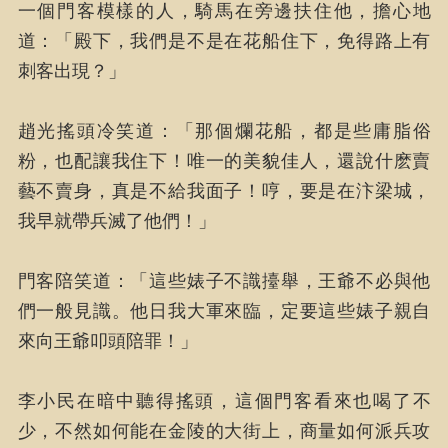
一個門客模樣的人，騎馬在旁邊扶住他，擔心地
道：「殿下，我們是不是在花船住下，免得路上有
刺客出現？」
趙光搖頭冷笑道：「那個爛花船，都是些庸脂俗
粉，也配讓我住下！唯一的美貌佳人，還說什麽賣
藝不賣身，真是不給我面子！哼，要是在汴梁城，
我早就帶兵滅了他們！」
門客陪笑道：「這些婊子不識擡舉，王爺不必與他
們一般見識。他日我大軍來臨，定要這些婊子親自
來向王爺叩頭陪罪！」
李小民在暗中聽得搖頭，這個門客看來也喝了不
少，不然如何能在金陵的大街上，商量如何派兵攻