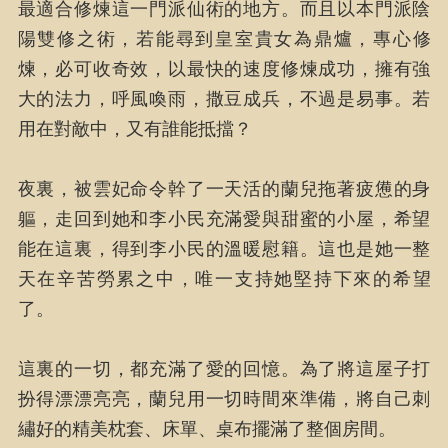
最適合修煉這一門派仙術的地方。而且以本門派陰
陽雙修之術，若能尋到皇室貴女為鼎爐，專心修
煉，必可收奇效，以最快的速度修煉成功，擁有強
大的法力，呼風喚雨，撒豆成兵，不過是易事。若
用在對敵中，又有誰能抵擋？
夜裏，被雲妃命令幹了一天活的蘭兒拖著疲憊的身
軀，走回到她和李小民充滿愛與甜蜜的小屋，希望
能在這裏，得到李小民的溫暖慰籍。這也是她一整
天在辛苦勞累之中，唯一支持她堅持下來的希望
了。
這裏的一切，都充滿了愛的回憶。為了將這屋子打
扮得漂漂亮亮，蘭兒用一切時間來準備，將自己刺
繡好的精美枕套、床單、桌布擺滿了整個房間。