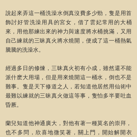
說起來弄這一桶洗澡水倒真沒費多少勁，隻是用首
飾討好管洗澡用具的宮女，借了雲妃常用的大桶
來，用他那練出來的神力與速度將水桶挑滿，又用
自己練就的三昧真火將水燒開，便成了這一桶熱氣
騰騰的洗澡水。
經過多日的修煉，三昧真火初有小成，雖然還不能
派什麽大用場，但是用來燒開這一桶水，倒也不是
難事。隻是天下修道之人，若知道他居然用仙術中
最難以練就的三昧真火做這等事，隻怕多半要吐血
昏厥。
蘭兒知道他神通廣大，對他有著一種莫名的崇拜，
也不多問，欣喜地微笑著，關上門，開始解開衣