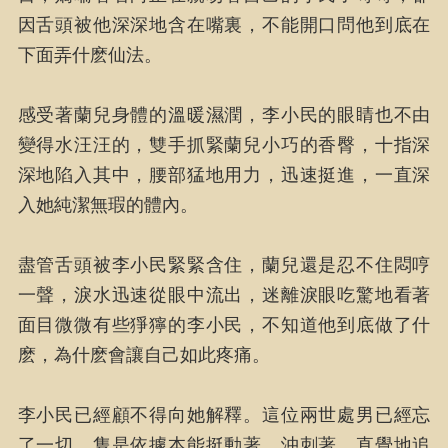
因舌頭被他深深地含在嘴裏，不能開口問他到底在
下面弄什麽仙法。
感受著蘭兒身體的溫暖濕潤，李小民的眼睛也不由
變得水汪汪的，雙手抓緊蘭兒小巧的香臀，十指深
深地陷入其中，腰部猛地用力，迅速挺進，一直深
入她純潔無瑕的體內。
盡管舌頭被李小民緊緊含住，蘭兒還是忍不住悶哼
一聲，淚水迅速從眼中流出，迷離淚眼吃驚地看著
面目微微有些猙獰的李小民，不知道他到底做了什
麽，為什麽會讓自己如此疼痛。
李小民已經顧不得向她解釋。這位兩世處男已經忘
了一切，隻是依據本能挺動著，沖刺著，直覺地追