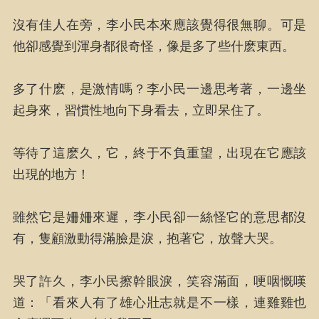
沒有佳人在旁，李小民本來應該覺得很無聊。可是
他卻感覺到渾身都很奇怪，像是多了些什麽東西。
多了什麽，是激情嗎？李小民一邊思考著，一邊坐
起身來，習慣性地向下身看去，立即呆住了。
等待了這麽久，它，終于不負重望，出現在它應該
出現的地方！
雖然它是姍姍來遲，李小民卻一絲怪它的意思都沒
有，隻顧激動得滿臉是淚，抱著它，放聲大哭。
哭了許久，李小民擦幹眼淚，笑容滿面，哽咽慨嘆
道：「看來人有了雄心壯志就是不一樣，連雞雞也