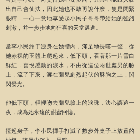
出自己會仙法，因此她也不敢再說什麽，隻是閉緊
眼睛，一心一意地享受起小民子哥哥帶給她的強烈
刺激，并一步步地向狂喜的天堂邁進。
當李小民終于洩身在她體內，滿足地長嘆一聲，從
她赤裸的玉體上爬起來，低下頭，看著那一片雪白
鮮紅，喜悅感動的淚水，不由從這位兩世處男的臉
上，流了下來，灑在蘭兒劇烈起伏的酥胸之上，閃
閃發光。
他低下頭，輕輕吻去蘭兒臉上的淚珠，決心讓這一
夜，成為她永遠的甜蜜回憶。
擡起身子，李小民揮手打滅了數步外桌子上放置的