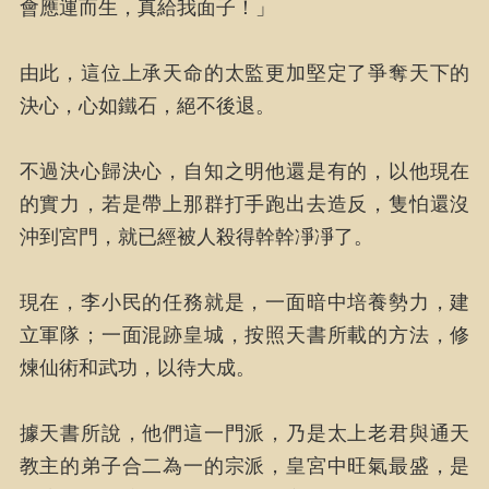
會應運而生，真給我面子！」
由此，這位上承天命的太監更加堅定了爭奪天下的
決心，心如鐵石，絕不後退。
不過決心歸決心，自知之明他還是有的，以他現在
的實力，若是帶上那群打手跑出去造反，隻怕還沒
沖到宮門，就已經被人殺得幹幹凈凈了。
現在，李小民的任務就是，一面暗中培養勢力，建
立軍隊；一面混跡皇城，按照天書所載的方法，修
煉仙術和武功，以待大成。
據天書所說，他們這一門派，乃是太上老君與通天
教主的弟子合二為一的宗派，皇宮中旺氣最盛，是