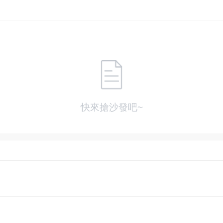
快來搶沙發吧~