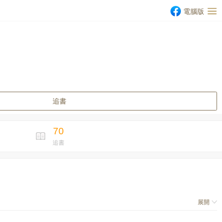
電腦版
追書
70
追書
展開