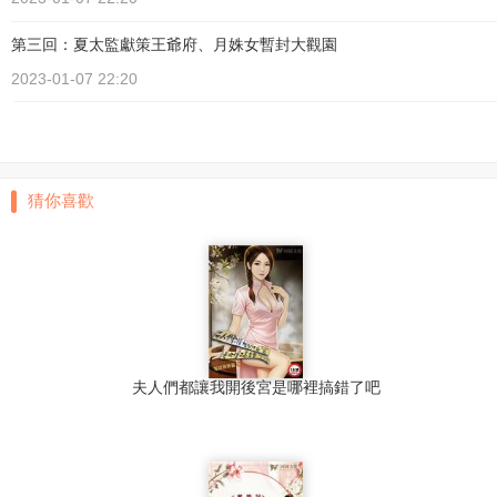
第三回：夏太監獻策王爺府、月姝女暫封大觀園
2023-01-07 22:20
猜你喜歡
夫人們都讓我開後宮是哪裡搞錯了吧