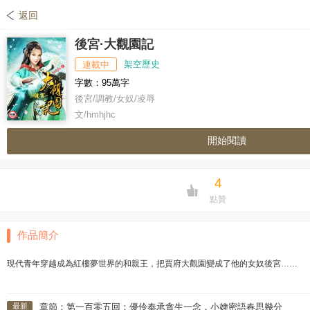
返回
後宮·大觀園記
架空歷史
連載中
字數：95萬字
後宮/調教/女奴/凌辱
文/hmhjhc
開始閱讀
4
點贊
作品簡介
現代青年穿越成為紅樓夢世界的和親王，把賈府大觀園變成了他的女奴後宮……
最新
章節：第一百零五回：優伶奉承貪生一念，小婢密語春思幾分