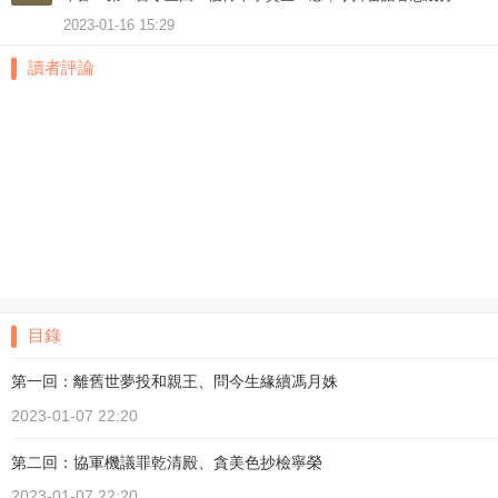
2023-01-16 15:29
讀者評論
目錄
第一回：離舊世夢投和親王、問今生緣續馮月姝
2023-01-07 22:20
第二回：協軍機議罪乾清殿、貪美色抄檢寧榮
2023-01-07 22:20