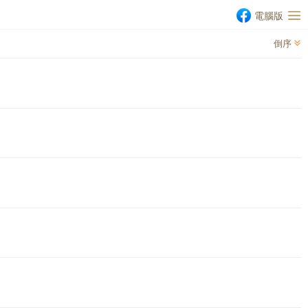
電腦版
倒序