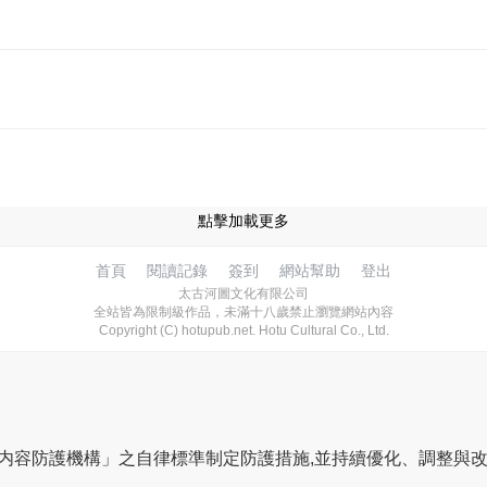
點擊加載更多
首頁
閱讀記錄
簽到
網站幫助
登出
太古河圖文化有限公司
全站皆為限制級作品，未滿十八歲禁止瀏覽網站內容
Copyright (C) hotupub.net. Hotu Cultural Co., Ltd.
網路内容防護機構」之自律標準制定防護措施,並持續優化、調整與