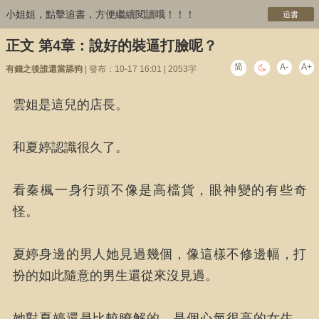
小姐姐，點擊追書，方便繼續閱讀哦！！！
追書
正文 第4章：說好的裝逼打臉呢？
简
A-
A+
有錢之後誰還當舔狗
| 發布：10-17 16:01 | 2053字
雲姐是這兒的店長。
和夏婷認識很久了。
看秦楓一身行頭不像是高檔貨，眼神變的有些奇
怪。
夏婷身邊的男人她見過幾個，像這樣不修邊幅，打
扮的如此隨意的男生還從來沒見過。
她對夏婷還是比較瞭解的，是個心氣很高的女生，