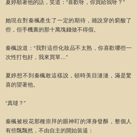
夏婷順著他的話，笑道：“喜歡呀，你買給我呀？”
她現在對秦楓產生了一定的期待，雖說穿的窮酸了
些，但手機裏的那十萬塊錢做不得假。
秦楓說道：“我對這些化妝品不太熟，你喜歡哪些一
次性打包好，我來買單…”
夏婷想不到秦楓敢這樣說，頓時美目漣漣，滿是驚
喜的望著他。
“真噠？”
秦楓被校花那種崇拜的眼神盯的渾身發酥，整個人
有些飄飄然，不由自主的開始裝逼：