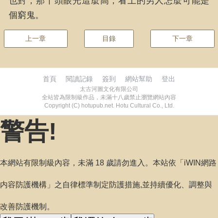
也對，那丫頭眼光這麼高，看上的男人怎麼可能是
個窮鬼。
上一章
目錄
下一章
首頁
閱讀記錄
簽到
網站幫助
登出
太古河圖文化有限公司
全站皆為限制級作品，未滿十八歲禁止瀏覽網站內容
Copyright (C) hotupub.net. Hotu Cultural Co., Ltd.
警告!
本網站有限制級內容，未滿 18 歲請勿進入。本站依「iWIN網路
内容防護機構」之自律標準制定防護措施,並持續優化、調整與
改善防護機制。