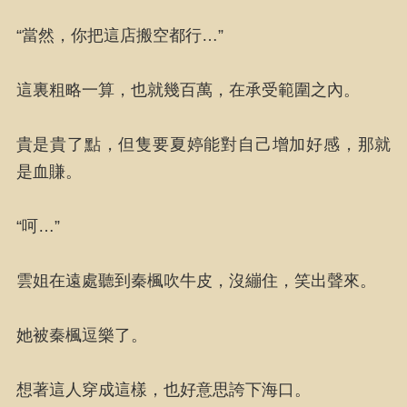
“當然，你把這店搬空都行…”
這裏粗略一算，也就幾百萬，在承受範圍之內。
貴是貴了點，但隻要夏婷能對自己增加好感，那就
是血賺。
“呵…”
雲姐在遠處聽到秦楓吹牛皮，沒繃住，笑出聲來。
她被秦楓逗樂了。
想著這人穿成這樣，也好意思誇下海口。