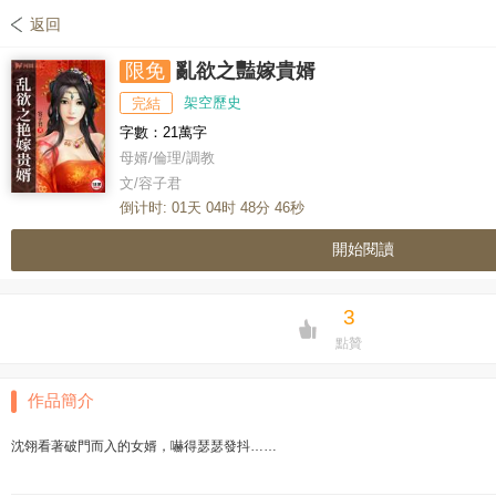
返回
限免
亂欲之豔嫁貴婿
架空歷史
完結
字數：21萬字
母婿/倫理/調教
文/容子君
倒计时:
01
天
04
时
48
分
46
秒
開始閱讀
3
點贊
作品簡介
沈翎看著破門而入的女婿，嚇得瑟瑟發抖……