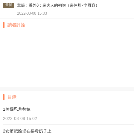
最新
章節：番外3：裴夫人的初吻（裴仲卿×李雁容）
2022-03-08 15:03
讀者評論
目錄
1美婦忍羞替嫁
2022-03-08 15:02
2女婿把臉埋在岳母奶子上