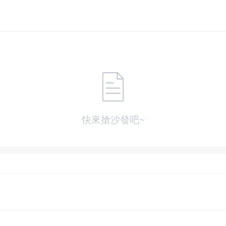
快來搶沙發吧~