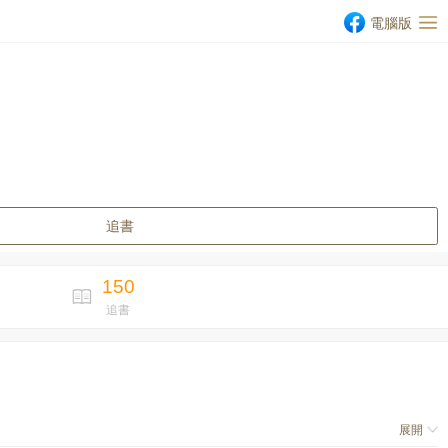
電腦版
追書
150
追書
展開